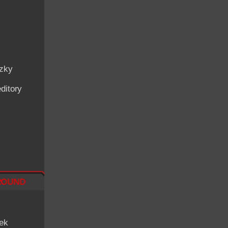
ázky
ditory
ound
iek