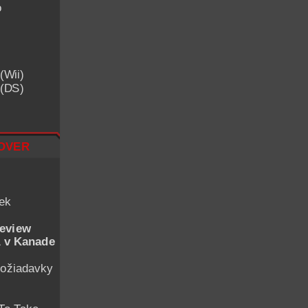
o
(Wii)
 (DS)
over
iek
eview
 v Kanade
ožiadavky