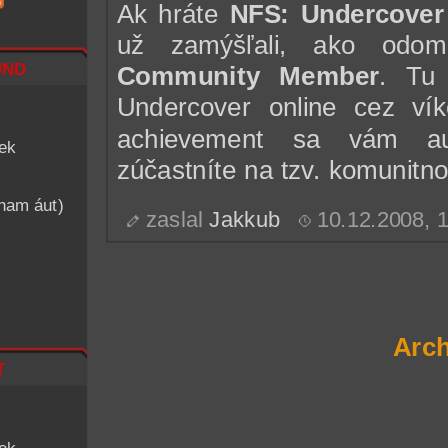
Ak hráte
NFS: Undercover
už zamýšľali, ako odo
nd
Community Member
. Tu 
Undercover online cez v
achievement sa vám au
iek
zúčastníte na tzv. komunit
znam áut)
zaslal
Jakkub
10.12.2008, 
Arch
t