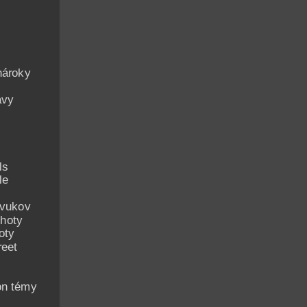
nároky
avy
ls
le
zvukov
hoty
oty
reet
on témy