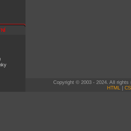
ní
u
nky
Copyright © 2003 - 2024. All right
HTML
|
C