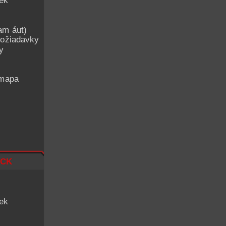
iek
am áut)
ožiadavky
y
 mapa
ck
iek