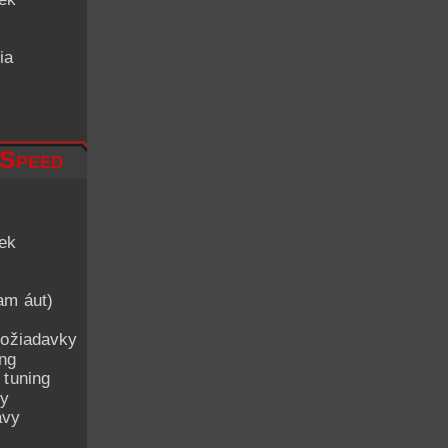
ia
 Speed
iek
am áut)
ožiadavky
ing
 tuning
py
avy