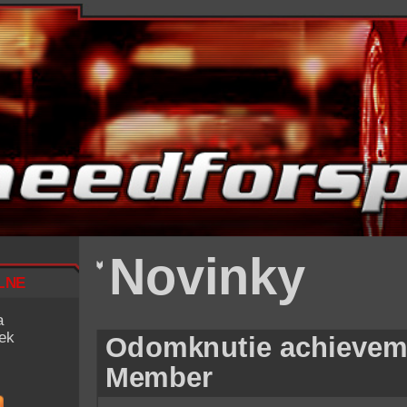
Novinky
lne
a
iek
Odomknutie achievem
Member