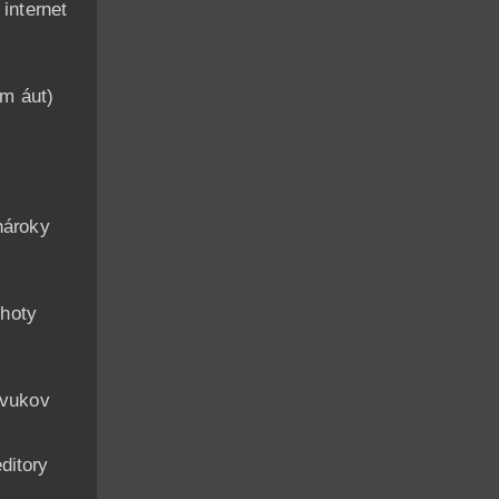
nternet
am áut)
n
nároky
hoty
zvukov
ditory