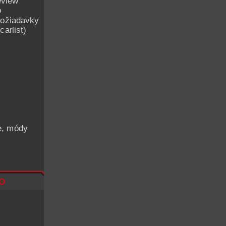
eview
o
ožiadavky
arlist)
he, módy
o