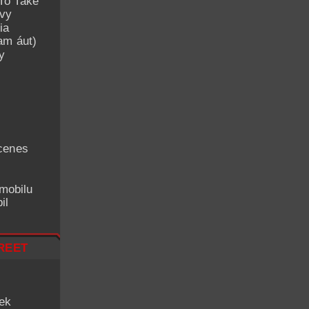
To Take
avy
ia
am áut)
y
cenes
mobilu
il
reet
iek