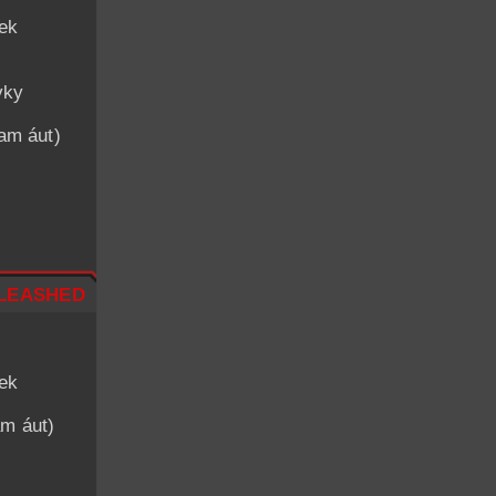
iek
vky
nam áut)
leashed
iek
am áut)