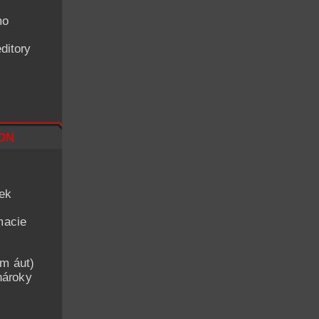
mo
ditory
on
iek
macie
am áut)
nároky