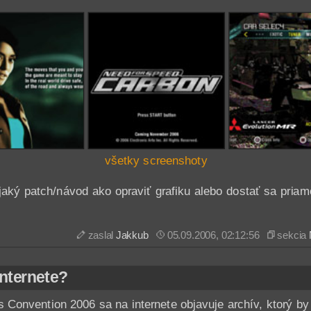
všetky screenshoty
jaký patch/návod ako opraviť grafiku alebo dostať sa priamo
zaslal
Jakkub
05.09.2006, 02:12:56
sekcia
nternete?
Convention 2006 sa na internete objavuje archív, ktorý by