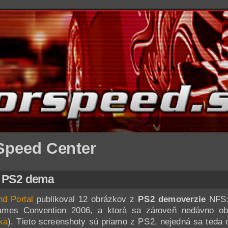
Speed Center
z PS2 dema
d Portal
publikoval 12 obrázkov z
PS2 demoverzie
NFS: 
mes Convention 2006, a ktorá sa zároveň nedávno obja
ka
). Tieto screenshoty sú priamo z PS2, nejedná sa teda