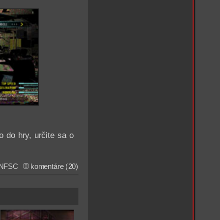
 do hry, určite sa o
NFSC
komentáre (20)