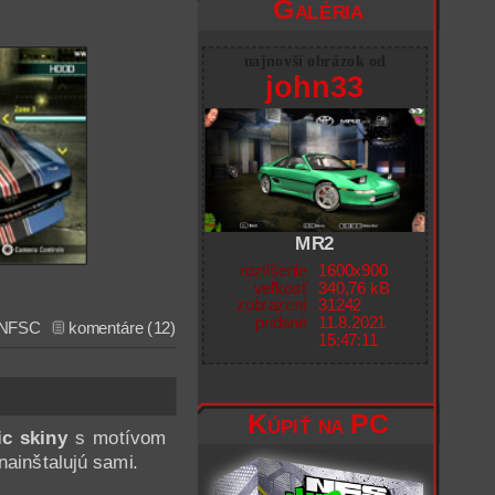
Galéria
najnovší obrázok od
john33
MR2
rozlíšenie
1600x900
veľkosť
340,76 kB
zobrazení
31242
pridané
11.8.2021
NFSC
komentáre (12)
15:47:11
Kúpiť na PC
c skiny
s motívom
nainštalujú sami.