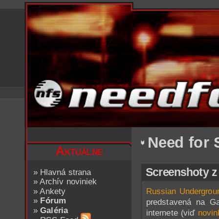
Need for 
Aktuálne
Screenshoty 
»
Hlavná strana
»
Archív noviniek
»
Ankety
Russian Undergroun
»
Fórum
predstavená na Ga
»
Galéria
internete (viď
novin