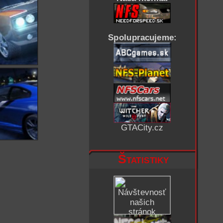
Spolupracujeme:
GTACity.cz
Štatistiky