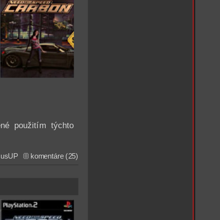
é použitím týchto
usUP
komentáre (25)