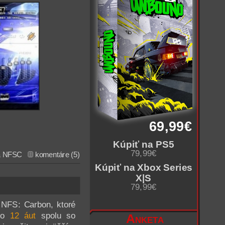
69,99€
Kúpiť na PS5
79,99€
a
NFSC
komentáre (5)
Kúpiť na Xbox Series
X|S
79,99€
 NFS: Carbon, ktoré
hto
12 áut
spolu so
Anketa