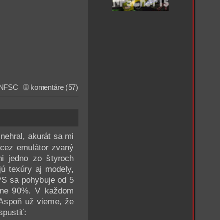
NFSC
komentáre (57)
nehral, akurát sa mi
 cez emulátor zvaný
ni jedno zo štyroch
jú texúry aj modely,
FPS sa pohybuje od 5
ižne 90%. V každom
Aspoň už vieme, že
spustiť: