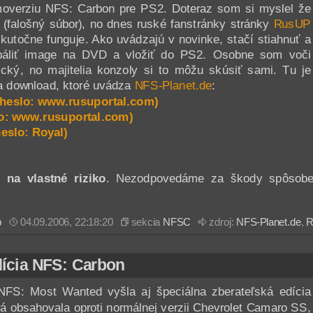
overziu NFS: Carbon pre PS2. Doteraz som si myslel že
 (falošný súbor), no dnes ruské fanstránky stránky
RusUP
skutočne funguje. Ako uvádzajú v novinke, stačí stiahnuť a
napáliť image na DVD a vložiť do PS2. Osobne som voči
ický, no majitelia konzoly si to môžu skúsiť sami. Tu je
na download, ktoré uvádza
NFS-Planet.de
:
(heslo: www.rusuportal.com)
o: www.rusuportal.com)
eslo: Royal)
en
na vlastné riziko
. Nezodpovedáme za škody spôsoben
b
04.09.2006, 22:18:20
sekcia
NFSC
zdroj:
NFS-Planet.de
,
R
dícia NFS: Carbon
 NFS: Most Wanted vyšla aj špeciálna zberateľská edícia
orá obsahovala oproti normálnej verzii Chevrolet Camaro SS,