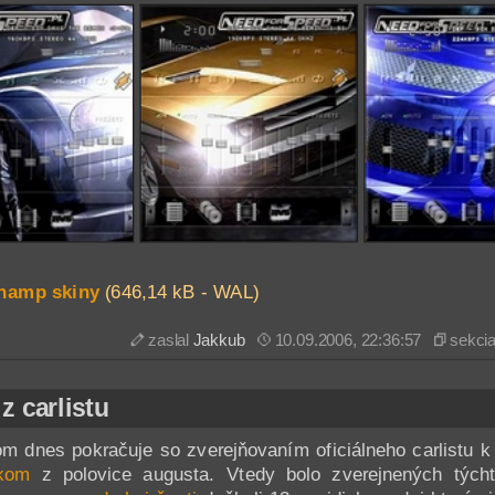
namp skiny
(646,14 kB - WAL)
zaslal
Jakkub
10.09.2006, 22:36:57
sekci
z carlistu
m dnes pokračuje so zverejňovaním oficiálneho carlistu k
nkom
z polovice augusta. Vtedy bolo zverejnených týc