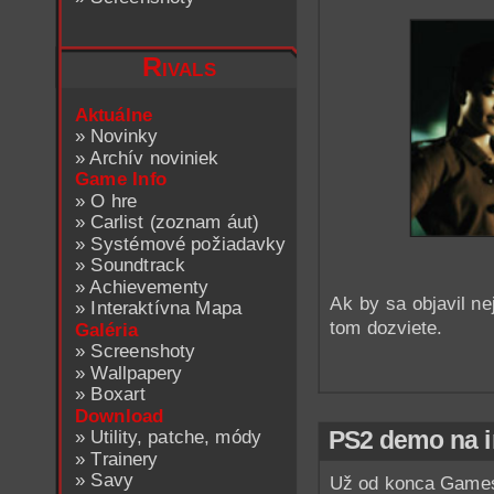
Rivals
Aktuálne
»
Novinky
»
Archív noviniek
Game Info
»
O hre
»
Carlist (zoznam áut)
»
Systémové požiadavky
»
Soundtrack
»
Achievementy
Ak by sa objavil ne
»
Interaktívna Mapa
tom dozviete.
Galéria
»
Screenshoty
»
Wallpapery
»
Boxart
Download
»
Utility, patche, módy
PS2 demo na i
»
Trainery
»
Savy
Už od konca Games 