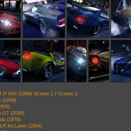
T-R R34 (1999) Screen 1
/
Screen 2
e (1999)
2005)
e GT (2006)
da (1970)
LR McLaren (2004)