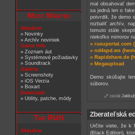
mal obsahovať dem
sa jedná len o fake
Most Wanted
potvrdili, že demo 
rozbaliť archív, 
Aktuálne
tomuto stále skept
»
Novinky
niekoľko mirrorov 
»
Archív noviniek
» rusuportal.com 
Game Info
» nd4spd.ws (hesl
»
Zoznam áut
» Rapidshare.de (h
»
Systémové požiadavky
»
Soundtrack
» Megaupload
Galéria
»
Screenshoty
Demo skúšajte l
»
iOS Verzia
súborov.
»
Boxart
Download
zaslal
Jakku
»
Utility, patche, módy
Zberateľská e
The RUN
Určite viete, že k
Aktuálne
(Black Edition), kt