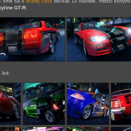
es sme sa v
druhej časti
dočkali 13 vozidiel, medzi ktorými
kyline GT-R
:
 áut: