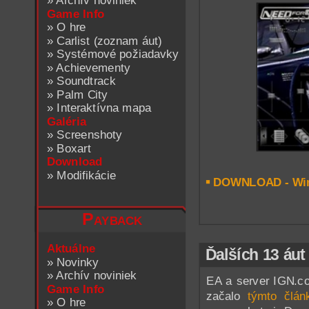
»
Archív noviniek
Game Info
»
O hre
»
Carlist (zoznam áut)
»
Systémové požiadavky
»
Achievementy
»
Soundtrack
»
Palm City
»
Interaktívna mapa
Galéria
»
Screenshoty
»
Boxart
Download
»
Modifikácie
DOWNLOAD - Wi
Payback
Aktuálne
Ďalších 13 áut 
»
Novinky
»
Archív noviniek
EA a server IGN.co
Game Info
začalo
týmto člá
»
O hre