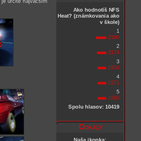
 je určite najväčším
Ako hodnotíš NFS
Heat? (známkovania ako
v škole)
1
2380
2
2174
3
1934
4
1971
5
1960
Spolu hlasov: 10419
Odkazy
Naša ikonka: