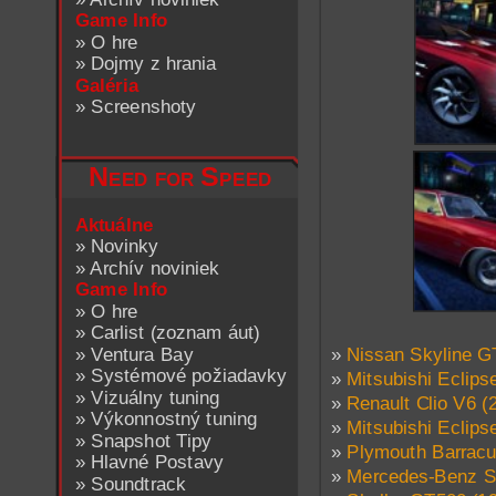
Game Info
»
O hre
»
Dojmy z hrania
Galéria
»
Screenshoty
Need for Speed
Aktuálne
»
Novinky
»
Archív noviniek
Game Info
»
O hre
»
Carlist (zoznam áut)
»
Ventura Bay
»
Nissan Skyline G
»
Systémové požiadavky
»
Mitsubishi Eclips
»
Vizuálny tuning
»
Renault Clio V6 (
»
Výkonnostný tuning
»
Mitsubishi Eclips
»
Snapshot Tipy
»
Plymouth Barracu
»
Hlavné Postavy
»
Mercedes-Benz S
»
Soundtrack