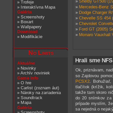
»
Shelby GT500 (19
»
Trofeje
»
Mercedes-Benz S
»
Interaktívna Mapa
Galéria
»
Dodge Charger R/
»
Screenshoty
»
Chevelle SS 454 
»
Boxart
»
Chevrolet Corvett
»
Wallpapery
»
Ford GT (2005) S
Download
»
Monaro Vauxhall 
»
Modifikácie
No Limits
Hrali sme NFS
Aktuálne
»
Novinky
Ok, priznávam, nadp
»
Archív noviniek
so Zajdovou pomoco
Game Info
PCSX2
. Bohužiaľ,
»
O hre
tlačítok (krížik, k
»
Carlist (zoznam áut)
takže tam skoro ni
»
Nároky na zariadenia
»
Soundtrack
do 20 snímkov za 
»
Mapa
prípade myslím, ž
Galéria
sa nejedná o nejak
»
Screenshoty