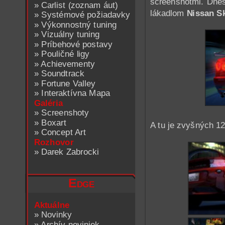
screenshotmi. Dn
»
Carlist (zoznam áut)
lákadlom
Nissan S
»
Systémové požiadavky
»
Výkonnostný tuning
»
Vizuálny tuning
»
Príbehové postavy
»
Pouličné ligy
»
Achievementy
»
Soundtrack
»
Fortune Valley
»
Interaktívna Mapa
Galéria
»
Screenshoty
»
Boxart
A tu je zvyšných 12
»
Concept Art
Rozhovor
»
Darek Zabrocki
Edge
Aktuálne
»
Novinky
»
Archív noviniek