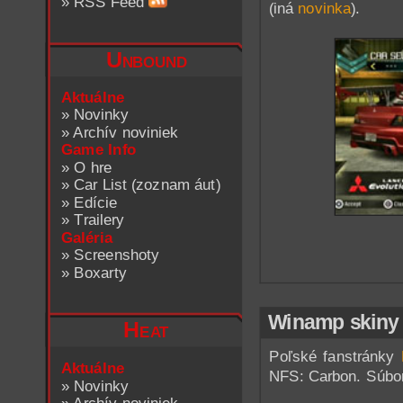
»
RSS Feed
(iná
novinka
).
Unbound
Aktuálne
»
Novinky
»
Archív noviniek
Game Info
»
O hre
»
Car List (zoznam áut)
»
Edície
»
Trailery
Galéria
»
Screenshoty
»
Boxarty
Winamp skiny
Heat
Poľské fanstránky
Aktuálne
NFS: Carbon. Súbory
»
Novinky