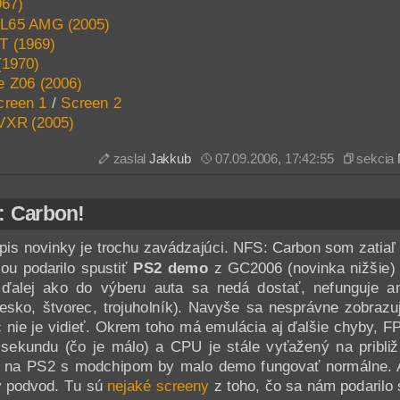
67)
L65 AMG (2005)
T (1969)
(1970)
e Z06 (2006)
creen 1
/
Screen 2
VXR (2005)
zaslal
Jakkub
07.09.2006, 17:42:55
sekcia
: Carbon!
is novinky je trochu zavádzajúci. NFS: Carbon som zatiaľ 
u podarilo spustiť
PS2 demo
z GC2006 (novinka nižšie)
 ďalej ako do výberu auta sa nedá dostať, nefunguje a
oliesko, štvorec, trojuholník). Navyše sa nesprávne zobrazu
č nie je vidieť. Okrem toho má emulácia aj ďalšie chyby, 
sekundu (čo je málo) a CPU je stále vyťažený na pribl
e na PS2 s modchipom by malo demo fungovať normálne. 
ý podvod. Tu sú
nejaké screeny
z toho, čo sa nám podarilo 