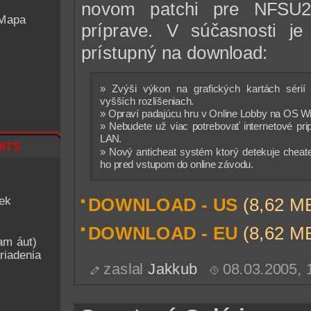
novom patchi pre NFSU2
 Mapa
príprave. V súčasnosti je 
prístupný na download:
» Zvýši výkon na grafických kartách séri
vyšších rozlíšeniach.
» Opraví padajúcu hru v Online Lobby na OS W
» Nebudete už viac potrebovať internetové prip
LAN.
its
» Nový anticheat systém ktorý detekuje chea
ho pred vstupom do online závodu.
iek
DOWNLOAD - US
(8,62 MB
DOWNLOAD - EU
(8,62 MB
am áut)
riadenia
zaslal
Jakkub
08.03.2005,