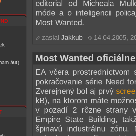
editorial od Micheala Mul
móde a o inteligencii polic
nd
Most Wanted.
zaslal
Jakkub
14.04.2005, 
iek
Most Wanted oficiálne
znam áut)
EA včera prostredníctvom 
pokračovanie série Need fo
Zverejnený bol aj prvý
scree
kB), na ktorom máte možnos
v pozadí 2 rôzne strany 
t
Empire State Building, ta
špinavú industrálnu zónu