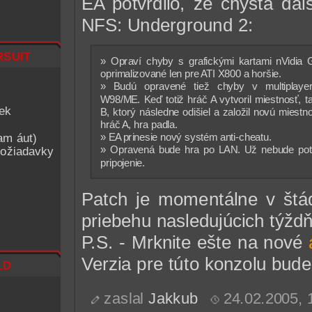
EA potvrdilo, že chystá ďal
NFS: Underground 2:
suit
» Opraví chyby s grafickými kartami nVidia 
oprimalizované len pre ATI X800 a horšie.
» Budú opravené tiež chyby v multiplaye
W98/ME. Keď totiž hráč A vytvoril miestnosť, ta
iek
B, ktorý následne odišiel a založil novú miestno
hráč A, hra padla.
am áut)
» EA prinesie nový systém anti-cheatu.
» Opravená bude hra po LAN. Už nebude potr
ožiadavky
pripojenie.
Patch je momentálne v štád
priebehu nasledujúcich týžd
P.S. - Mrknite ešte na nové
Verzia pre túto konzolu bude
ld
zaslal
Jakkub
24.02.2005,