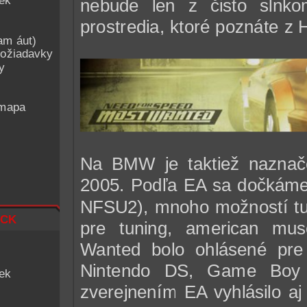
iek
nebude len z čisto slnko
prostredia, ktoré poznáte z 
am áut)
ožiadavky
y
 mapa
Na BMW je taktiež naznač
2005. Podľa EA sa dočkáme 
NFSU2), mnoho možností tun
ck
pre tuning, american musc
Wanted bolo ohlásené pre
Nintendo DS, Game Boy
iek
zverejnením EA vyhlásilo a