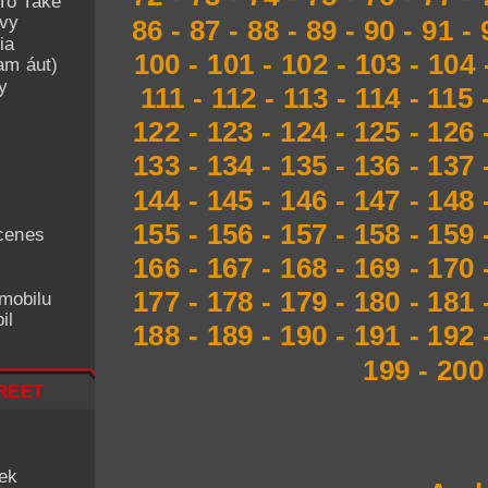
To Take
avy
86
-
87
-
88
-
89
-
90
-
91
-
ia
100
-
101
-
102
-
103
-
104
am áut)
y
111
-
112
-
113
-
114
-
115
122
-
123
-
124
-
125
-
126
133
-
134
-
135
-
136
-
137
144
-
145
-
146
-
147
-
148
155
-
156
-
157
-
158
-
159
cenes
166
-
167
-
168
-
169
-
170
177
-
178
-
179
-
180
-
181
mobilu
il
188
-
189
-
190
-
191
-
192
199
-
200
reet
iek