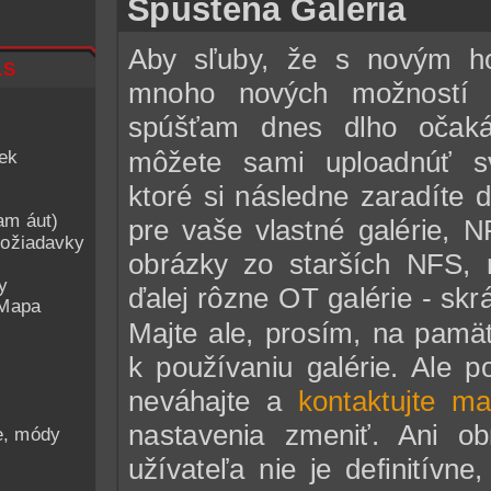
Spustená Galéria
Aby sľuby, že s novým ho
ls
mnoho nových možností n
spúšťam dnes dlho oča
iek
môžete sami uploadnúť sv
ktoré si následne zaradíte 
am áut)
pre vaše vlastné galérie, 
ožiadavky
obrázky zo starších NFS, r
y
ďalej rôzne OT galérie - skr
 Mapa
Majte ale, prosím, na pamä
k používaniu galérie. Ale p
neváhajte a
kontaktujte m
nastavenia zmeniť. Ani 
he, módy
užívateľa nie je definitívn