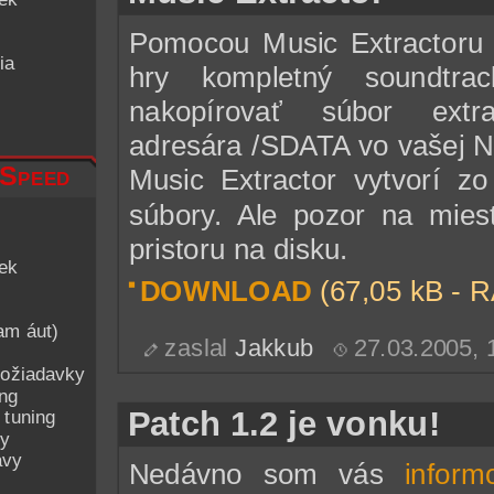
Pomocou Music Extractoru 
ia
hry kompletný soundtr
nakopírovať súbor extra
adresára /SDATA vo vašej N
 Speed
Music Extractor vytvorí zo
súbory. Ale pozor na mie
pristoru na disku.
iek
DOWNLOAD
(67,05 kB - 
am áut)
zaslal
Jakkub
27.03.2005,
ožiadavky
ing
Patch 1.2 je vonku!
 tuning
py
avy
Nedávno som vás
inform