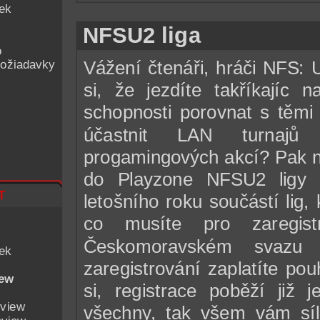
iek
NFSU2 liga
o
ožiadavky
Vážení čtenáři, hráči NFS: 
si, že jezdíte takříkajíc 
schopnosti porovnat s těmi
účastnit LAN turnajů i
progamingových akcí? Pak ne
do Playzone NFSU2 lig
t
letošního roku součástí lig
co musíte pro zaregistr
Českomoravském svazu 
iek
zaregistrování zaplatíte po
iew
si, registrace poběží již
eview
všechny, tak všem vám sílu