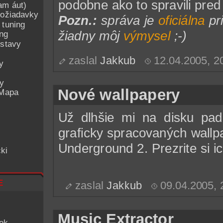
podobne ako to spravili pre
am áut)
ožiadavky
Pozn.:
správa je
oficiálna
pr
 tuning
žiadny môj
výmysel
;-)
ing
ostavy
zaslal
Jakkub
12.04.2005, 
y
ey
Nové wallpapery
 Mapa
Už dlhšie mi na disku pa
graficky spracovaných wall
Underground 2. Prezrite si ic
ki
e
zaslal
Jakkub
09.04.2005,
Music Extractor
iek