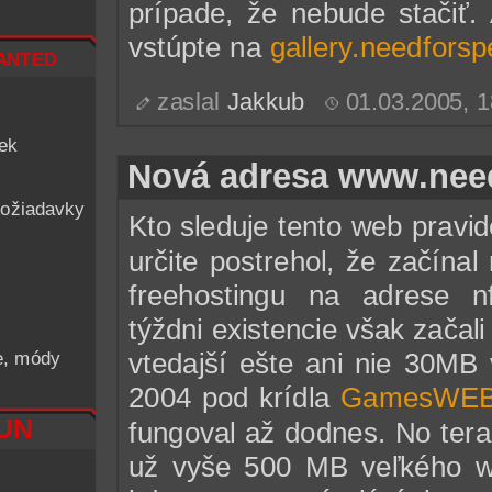
prípade, že nebude stačiť. 
vstúpte na
gallery.needfors
nted
zaslal
Jakkub
01.03.2005, 
iek
Nová adresa www.nee
ožiadavky
Kto sleduje tento web pravid
určite postrehol, že začína
freehostingu na adrese nf
týždni existencie však zača
vtedajší ešte ani nie 30MB
he, módy
2004 pod krídla
GamesWE
RUN
fungoval až dodnes. No tera
už vyše 500 MB veľkého w