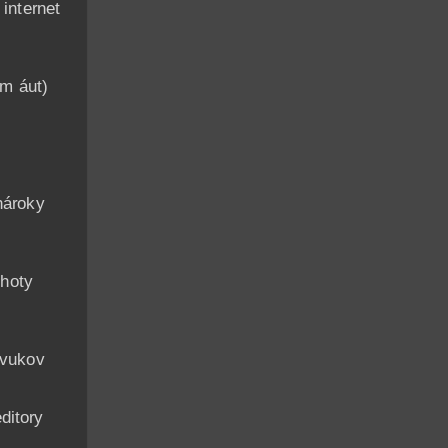
nternet
am áut)
n
nároky
hoty
zvukov
ditory