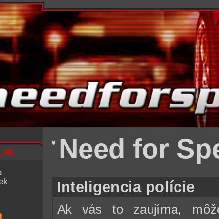
Need for Sp
lne
a
iek
Inteligencia polície
Ak vás to zaujíma, môž