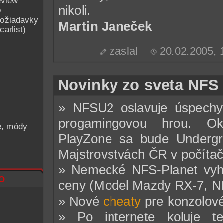
eview
nikoli.
o
ožiadavky
Martin Janeček
arlist)
zaslal
20.02.2005,
Novinky zo sveta NFS
» NFSU2 oslavuje úspechy 
progamingovou hrou. O
he, módy
PlayZone sa bude Undergr
Majstrovstvách ČR v počíta
» Nemecké NFS-Planet vyhl
o
ceny (Model Mazdy RX-7, NF
» Nové
cheaty
pre konzolové
» Po internete koluje t