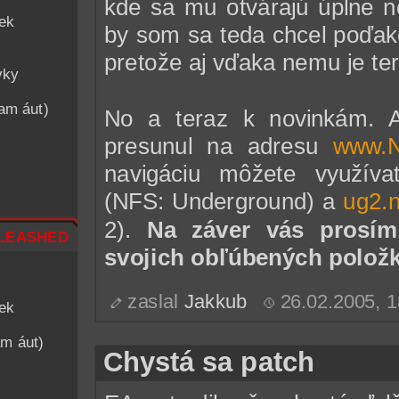
kde sa mu otvárajú úplne n
iek
by som sa teda chcel poďa
pretože aj vďaka nemu je te
vky
nam áut)
No a teraz k novinkám. 
presunul na adresu
www.
navigáciu môžete využív
(NFS: Underground) a
ug2.
2).
Na záver vás prosím
leashed
svojich obľúbených polož
zaslal
Jakkub
26.02.2005, 
iek
am áut)
Chystá sa patch