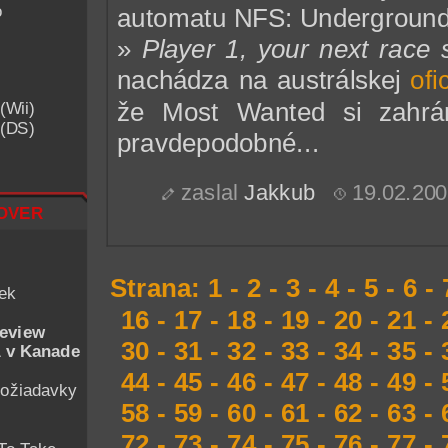
o
automatu NFS: Underground
»
Player 1, your next race 
nachádza na austrálskej
ofi
že Most Wanted si zahrá
(Wii)
 (DS)
pravdepodobné...
zaslal
Jakkub
19.02.20
over
Strana:
1
-
2
-
3
-
4
-
5
-
6
-
iek
16
-
17
-
18
-
19
-
20
-
21
-
eview
30
-
31
-
32
-
33
-
34
-
35
-
 v Kanade
44
-
45
-
46
-
47
-
48
-
49
-
ožiadavky
58
-
59
-
60
-
61
-
62
-
63
-
72
-
73
-
74
-
75
-
76
-
77
-