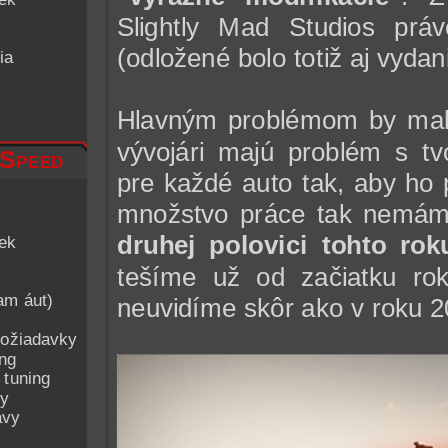
Slightly Mad Studios prá
(odložené bolo totiž aj vydan
ia
Hlavným problémom by ma
vývojári majú problém s tv
 Speed
pre každé auto tak, aby ho
množstvo práce tak nemá
druhej polovici tohto rok
iek
tešíme už od začiatku rok
am áut)
neuvidíme skôr ako v roku 2
ožiadavky
ing
 tuning
py
avy