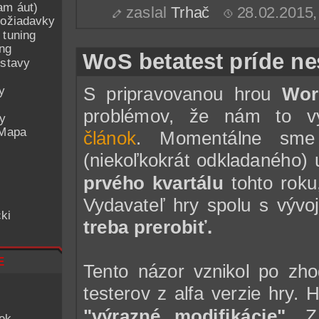
am áut)
zaslal
Trhač
28.02.2015
ožiadavky
 tuning
ing
WoS betatest príde n
ostavy
y
S pripravovanou hrou
Wor
problémov, že nám to 
ey
 Mapa
článok
. Momentálne sme 
(niekoľkokrát odkladaného) 
prvého kvartálu
tohto roku
Vydavateľ hry spolu s vývo
ki
treba prerobiť.
e
Tento názor vznikol po zho
testerov z alfa verzie hry.
"výrazné modifikácie"
. Z
iek