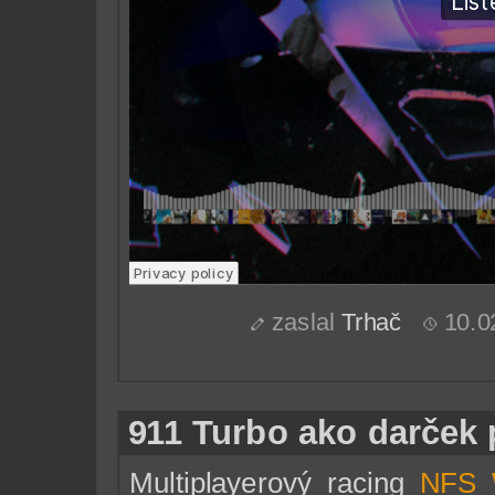
zaslal
Trhač
10.0
911 Turbo ako darček
Multiplayerový racing
NFS 