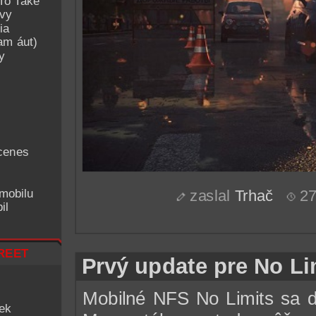
To Take
avy
ia
am áut)
y
cenes
mobilu
zaslal
Trhač
27
il
reet
Prvý update pre No Li
Mobilné NFS No Limits sa d
iek