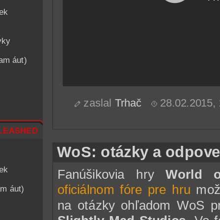
iek
vky
nam áut)
zaslal
Trhač
28.02.2015,
leashed
WoS: otázky a odpove
iek
Fanúšikovia hry
World 
oficiálnom fóre pre hru
možn
am áut)
na otázky ohľadom WoS pr