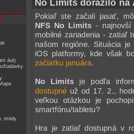
No Limits dorazilo na
Pokiaľ ste začali jasať, m
ls
NFS No Limits
- najnovší 
mobilné zariadenia - zatiaľ t
iek
našom regióne. Situácia je
iOS platformy, kde však bo
am áut)
začiatku januára
.
ožiadavky
y
No Limits
je podľa infor
 Mapa
dostupné
už od 17. 2., hod
veľkou otázkou je pochop
smartfónu/tabletu?
he, módy
Hra je zatiaľ dostupná v r