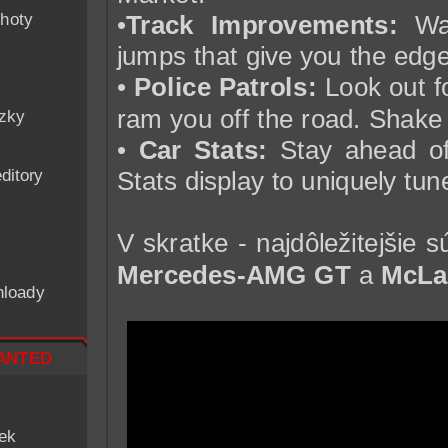
hoty
•
Track Improvements:
Wat
jumps that give you the edg
•
Police Patrols:
Look out fo
ram you off the road. Shake o
ázky
•
Car Stats:
Stay ahead of
ditory
Stats display to uniquely tun
V skratke - najdôležitejšie 
Mercedes-AMG GT
a
McLa
nloady
nted
iek