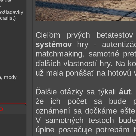
eview
o
ožiadavky
arlist)
Cieľom prvých betatesto
systémov
hry - autentizáci
matchmaking, samotné prete
ďalších vlastností hry. Na k
už mala ponášať na hotovú v
he, módy
Ďalšie otázky sa týkali
áut
,
že ich počet sa bude po
o
oznámení sa dočkáme ešte 
V samotných testoch bud
úplne postačuje potrebám 