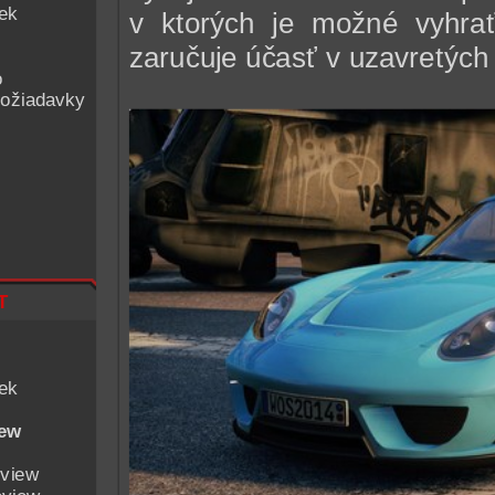
iek
v ktorých je možné vyhra
zaručuje účasť v uzavretých 
o
ožiadavky
t
iek
iew
eview