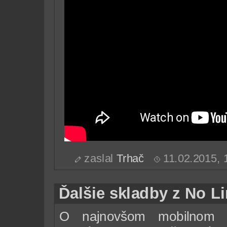
zaslal
Trhač
11.02.2015,
Ďalšie skladby z No Li
O najnovšom mobilnom N