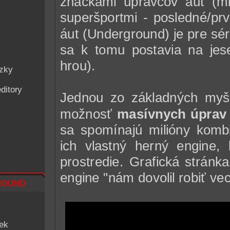
značkami úpravcov áut (m
superšportmi - posledné/pr
áut (Underground) je pre sé
sa k tomu postavia na je
hrou).
ázky
ditory
Jednou zo základných myšl
možnosť
masívnych úprav
sa spomínajú milióny kombi
ich vlastný herný engine,
prostredie. Grafická stránk
engine "nám dovolil robiť ve
ound
iek