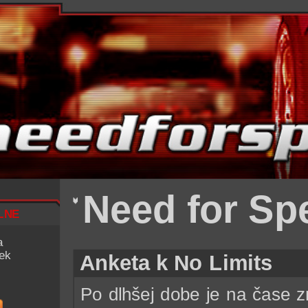
Need for Sp
lne
a
iek
Anketa k No Limits
Po dlhšej dobe je na čase 