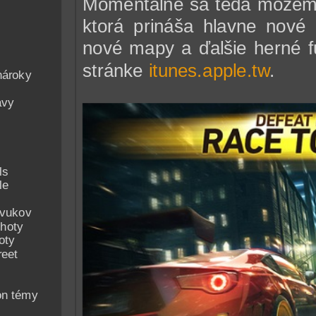
Momentálne sa teda môžeme
ktorá prináša hlavne nové 
nové mapy a ďalšie herné f
stránke
itunes.apple.tw
.
nároky
avy
ls
le
zvukov
hoty
oty
reet
on témy