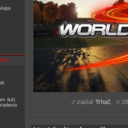
 Mapa
its
iek
am áut)
zaslal
Trhač
28
riadenia