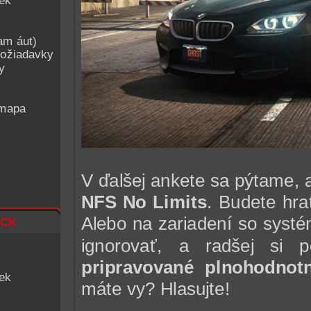
iek
am áut)
ožiadavky
y
 mapa
V ďalšej ankete sa pýtame, 
NFS No Limits
. Budete hra
ck
Alebo na zariadení so sys
ignorovať, a radšej si 
pripravované plnohodnot
iek
máte vy? Hlasujte!