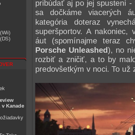
pribúdať aj po jej spustení
o
sa dočkáme viacerých á
kategória doteraz vynec
superšportov. A nakoniec, 
(Wii)
 (DS)
áut (spomínajme teraz c
Porsche Unleashed
), no n
rozbiť a zničiť, a to by ma
over
predovšetkým v noci. To už 
iek
eview
 v Kanade
ožiadavky