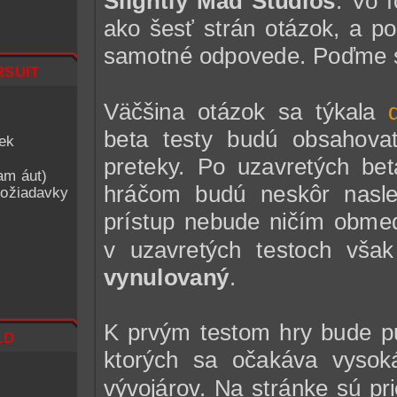
Slightly Mad Studios
. Vo 
ako šesť strán otázok, a po
samotné odpovede. Poďme sa
suit
Väčšina otázok sa týkala
beta testy budú obsahova
iek
preteky. Po uzavretých be
am áut)
hráčom budú neskôr nasl
ožiadavky
prístup nebude ničím obmedz
v uzavretých testoch vša
vynulovaný
.
K prvým testom hry bude pu
ld
ktorých sa očakáva vysok
vývojárov. Na stránke sú pr