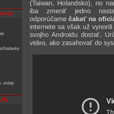
(Taiwan, Holandsko), no na
iba zmeniť jedno nastav
nted
odporúčame
čakať na ofici
internete sa však už vynori
svojho Androidu dostať. Urč
iek
video, ako zasahovať do sy
ožiadavky
he, módy
RUN