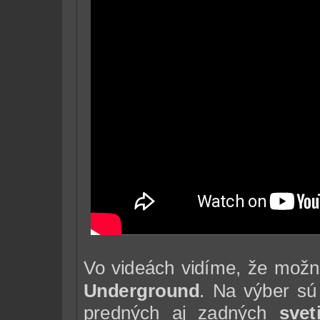
Vo videách vidíme, že možn
Underground
. Na výber s
predných aj zadných
svet