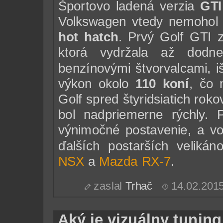
Športovo ladená verzia
GTI
Volkswagen vtedy nemohol ve
hot hatch
. Prvý Golf GTI z
ktorá vydržala až dodn
benzínovými štvorvalcami, iš
výkon okolo
110 koní
, čo 
Golf spred štyridsiatich roko
bol nadpriemerne rýchly.
výnimočné postavenie, a v
ďalších postarších veliká
NSX
a
Mazda RX-7
.
zaslal
Trhač
14.02.201
Aký je vizuálny tuning