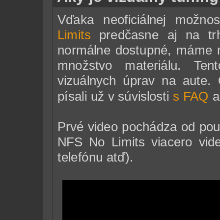
Vďaka neoficiálnej možno
Limits
predčasne aj na trh
normálne dostupné, máme n
množstvo materiálu. Ten
vizuálnych úprav na aute.
písali už v súvislosti
s FAQ
a
Prvé video pochádza od pou
NFS No Limits viacero vid
telefónu atď).