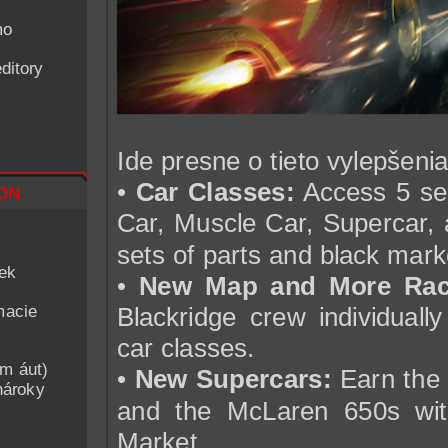
mo
ditory
Ide presne o tieto vylepšenia
on
•
Car Classes:
Access 5 sep
Car, Muscle Car, Supercar, 
sets of parts and black mark
iek
•
New Map and More Rac
macie
Blackridge crew individuall
car classes.
am áut)
•
New Supercars:
Earn the
nároky
and the McLaren 650s wit
Market.