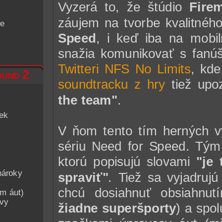
Vyzerá to, že štúdio
Fire
záujem na tvorbe kvalitné
de
Speed
, i keď iba na mobil
snažia komunikovať s fanúš
Twitteri NFS No Limits
, kd
und 2
soundtracku z hry
tiež upo
the team"
.
iek
V ňom tento tím herných vý
sériu Need for Speed. Tým 
ktorú popisujú slovami
"je
nároky
spraviť"
. Tiež sa vyjadruj
chcú dosiahnuť obsiahnutí
am áut)
avy
žiadne superšporty
) a spo