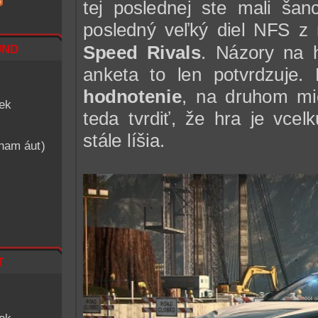
tej poslednej ste mali ša
posledný veľký diel NFS z
nd
Speed Rivals
. Názory na h
anketa to len potvrdzuje.
hodnotenie
, na druhom mi
iek
teda tvrdiť, že hra je vce
stále líšia.
znam áut)
t