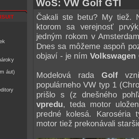
WoS: VW Golf GTI
suit
Čakali ste betu? My tiež.
ktorom sa verejnosť prvýk
jedným rokom
v Amsterda
iek
Dnes sa môžeme aspoň pozri
objaví - je ním
Volkswagen G
nároky
am áut)
Modelová rada
Golf
vzni
populárneho VW typ 1 (Chrob
ditory
prišlo s (z dnešného poh
vpredu
, teda motor ulože
predné kolesá. Karoséria
motor tiež prekonávali starši