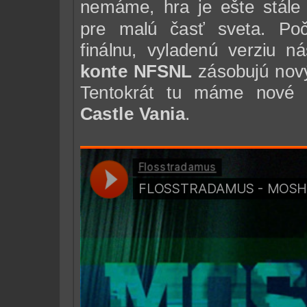
nemáme, hra je ešte stále 
pre malú časť sveta. Po
finálnu, vyladenú verziu 
konte NFSNL
zásobujú nový
Tentokrát tu máme nové
Castle Vania
.