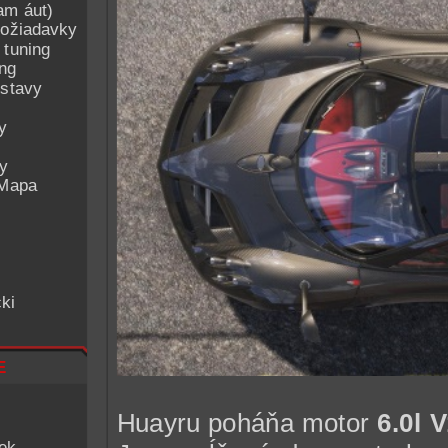
am áut)
ožiadavky
 tuning
ing
ostavy
y
ey
 Mapa
ki
e
Huayru poháňa motor
6.0l 
iek