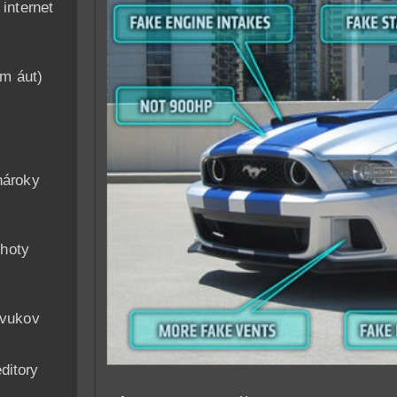
nternet
am áut)
n
nároky
hoty
zvukov
ditory