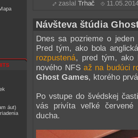
zaslal
Trhač
11.05.201
 Mapa
Návšteva štúdia Ghos
Dnes sa pozrieme o jeden r
Pred tým, ako bola anglick
rozpustená
, pred tým, ako 
its
nového NFS
až na budúci r
Ghost Games
, ktorého prvá
iek
Po vstupe do švédskej časti
vás privíta veľké červené 
am áut)
riadenia
ducha.