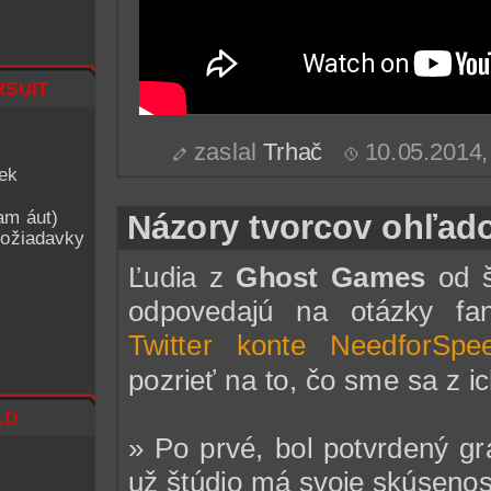
suit
zaslal
Trhač
10.05.2014
iek
am áut)
Názory tvorcov ohľa
ožiadavky
Ľudia z
Ghost Games
od š
odpovedajú na otázky f
Twitter konte NeedforSpe
pozrieť na to, čo sme sa z i
ld
» Po prvé, bol potvrdený gr
už štúdio má svoje skúsenost