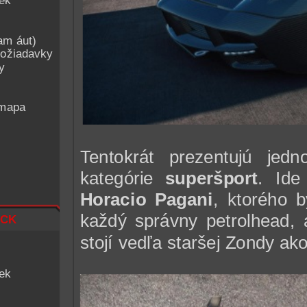
iek
am áut)
ožiadavky
y
 mapa
Tentokrát prezentujú jed
kategórie
superšport
. Ide
Horacio Pagani
, ktorého 
ck
každý správny petrolhead,
stojí vedľa staršej Zondy ako 
iek