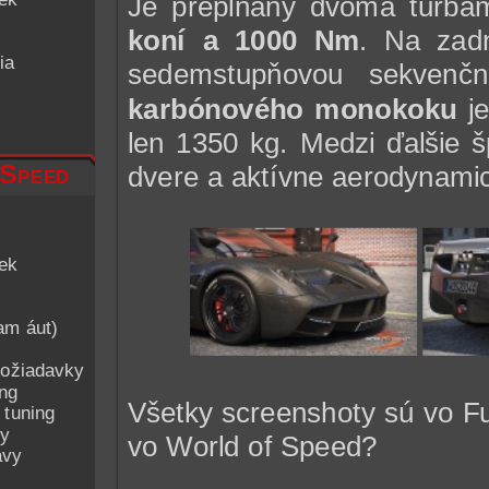
Je prepĺňaný dvoma turba
koní a 1000 Nm
. Na zadn
ia
sedemstupňovou sekvenčn
karbónového monokoku
je
len 1350 kg. Medzi ďalšie šp
 Speed
dvere a aktívne aerodynamic
iek
am áut)
ožiadavky
ing
Všetky screenshoty sú vo Ful
 tuning
py
vo World of Speed?
avy