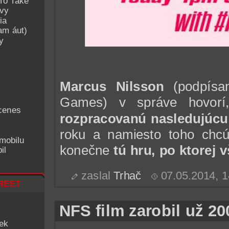
To Take
avy
ia
am áut)
y
Marcus Nilsson
(podpísa
Games) v správe hovorí
cenes
rozpracovanú nasledujúcu
roku a namiesto toho chcú
mobilu
konečne
tú hru, po ktorej v
il
zaslal
Trhač
07.05.2014, 
reet
NFS film zarobil už 20
iek