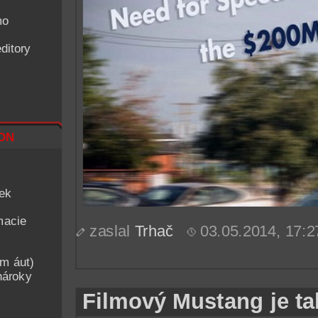
mo
ditory
on
iek
macie
zaslal
Trhač
03.05.2014, 17:
am áut)
nároky
Filmový Mustang je t