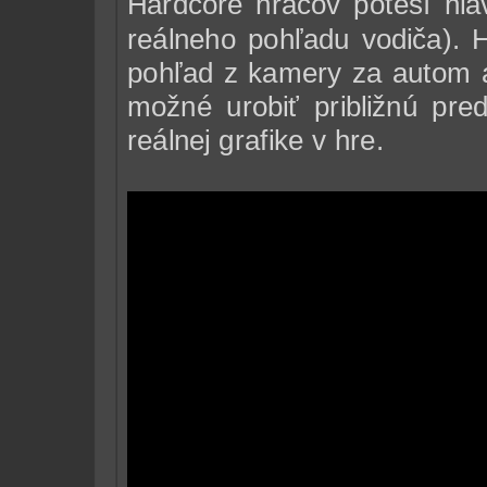
Hardcore hráčov poteší h
reálneho pohľadu vodiča). H
pohľad z kamery za autom a 
možné urobiť približnú pre
reálnej grafike v hre.