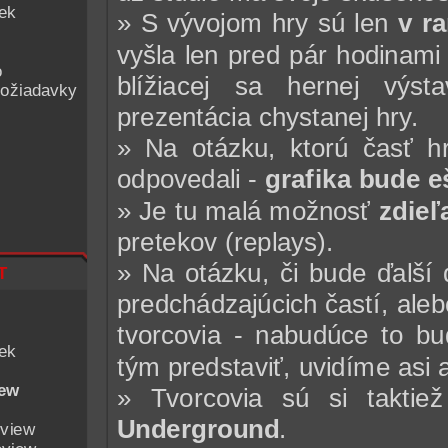
iek
» S vývojom hry sú len
v ra
vyšla len pred pár hodinami 
o
blížiacej sa hernej výs
ožiadavky
prezentácia chystanej hry.
» Na otázku, ktorú časť hry
odpovedali -
grafika bude e
» Je tu malá možnosť
zdieľ
pretekov (replays).
t
» Na otázku, či bude ďalší
predchádzajúcich častí, aleb
tvorcovia - nabudúce to bu
iek
tým predstaviť, uvidíme asi 
iew
» Tvorcovia sú si taktiež
Underground
.
eview