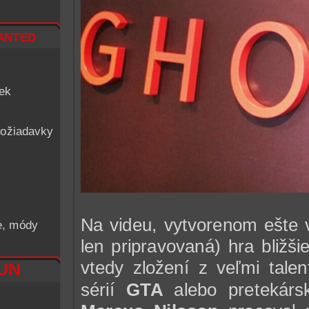
nted
iek
ožiadavky
Na videu, vytvorenom ešte v
he, módy
len pripravovaná) hra bližš
vtedy zložení z veľmi talen
RUN
sérií
GTA
alebo pretekárs