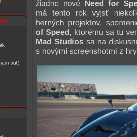
žiadne nové
Need for Sp
má tento rok vyjsť niekoľ
nd
herných projektov, spomeni
of Speed
, ktorému sa tu ve
Mad Studios
sa na diskusn
iek
s novými screenshotmi z hry
znam áut)
t