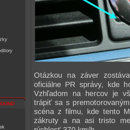
ázky
ditory
Otázkou na záver zostáva
oficiálne PR správy, kde h
Vzhľadom na hercov je vša
trápiť sa s premotorovaným
ound
scéna z filmu, kde tento Mu
zákruty a na asi tristo me
iek
rýchlosť 370 km/h...