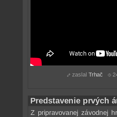
zaslal
Trhač
24
Predstavenie prvých 
Z pripravovanej závodnej h