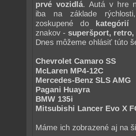
prvé vozidlá
. Autá v hre 
iba na základe rýchlost
zoskupené do
kategórií
p
znakov -
superšport, retro
Dnes môžeme ohlásiť túto še
Chevrolet Camaro SS
McLaren MP4-12C
Mercedes-Benz SLS AMG
Pagani Huayra
BMW 135i
Mitsubishi Lancer Evo X 
Máme ich zobrazené aj na šie