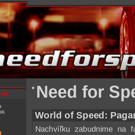
Need for Sp
lne
a
iek
World of Speed: Paga
Nachvíľku zabudnime na fa