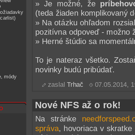
eview
» Je možné, že
príbehov
o
(teda žiaden komplikovaný dej
ožiadavky
arlist)
» Na otázku ohľadom rozsia
pozitívna odpoveď - možno že
» Herné štúdio sa momentál
To je nateraz všetko. Zosta
novinky budú pribúdať.
he, módy
zaslal
Trhač
07.05.2014, 
Nové NFS až o rok!
o
Na stránke
needforspeed.
správa
, hovoriaca v skratke 