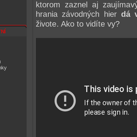
ktorom zaznel aj zaujíma
hrania závodných hier
dá 
živote. Ako to vidíte vy?
ní
u
nky