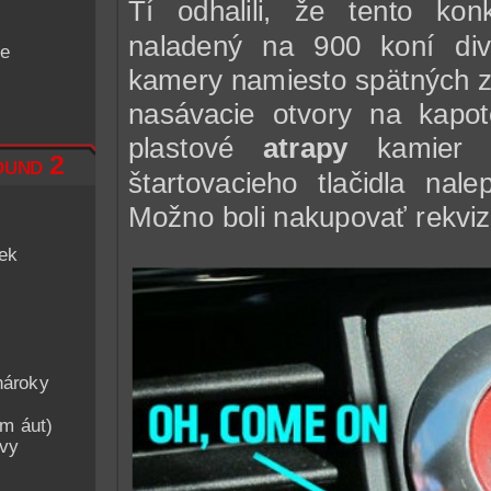
Tí odhalili, že tento k
naladený na 900 koní di
de
kamery namiesto spätných zr
nasávacie otvory na kapo
plastové
atrapy
kamier 
und 2
štartovacieho tlačidla na
Možno boli nakupovať rekvizi
iek
nároky
am áut)
avy