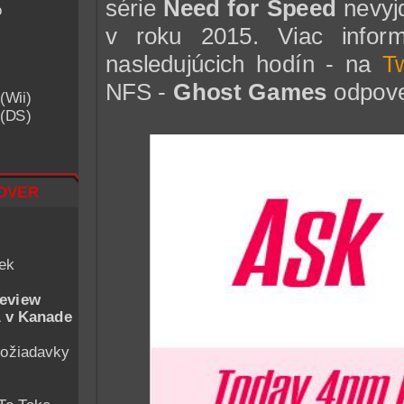
série
Need for Speed
nevyjd
o
v roku 2015. Viac infor
nasledujúcich hodín - na
Tw
NFS -
Ghost Games
odpove
(Wii)
 (DS)
over
iek
eview
 v Kanade
ožiadavky