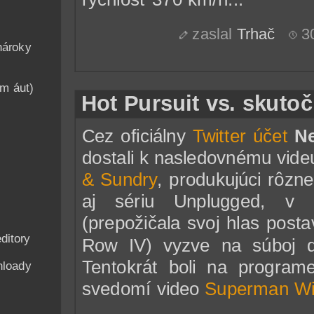
zaslal
Trhač
30
nároky
am áut)
Hot Pursuit vs. skutoč
Cez oficiálny
Twitter účet
N
dostali k nasledovnému vid
& Sundry
, produkujúci rôzn
aj sériu Unplugged, v
(prepožičala svoj hlas post
ditory
Row IV) vyzve na súboj dv
Tentokrát boli na progra
nloady
svedomí video
Superman Wi