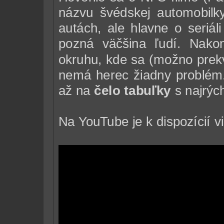
názvu švédskej automobilky
autách, ale hlavne o seriál
pozná väčšina ľudí. Nako
okruhu, kde sa (možno prekv
nemá herec žiadny problém.
až na
čelo tabuľky
s najrýc
Na YouTube je k dispozícií v