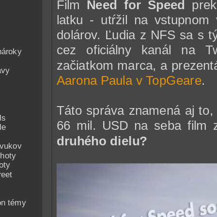
Film
Need for Speed
preko
latku - utŕžil na vstupnom
dolárov. Ľudia z NFS sa s t
cez oficiálny kanál na Tw
nároky
začiatkom marca, a prezentá
avy
Aarona Paula v TopGeare
.
Táto správa znamená aj to, 
ls
66 mil. USD na seba film z
le
druhého dielu?
zvukov
hoty
oty
reet
on témy