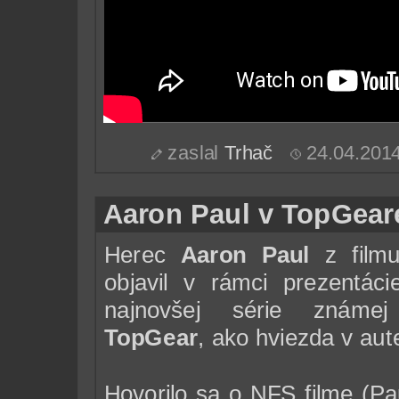
zaslal
Trhač
24.04.201
Aaron Paul v TopGear
Herec
Aaron Paul
z film
objavil v rámci prezentáci
najnovšej série známej
TopGear
, ako hviezda v au
Hovorilo sa o NFS filme (P