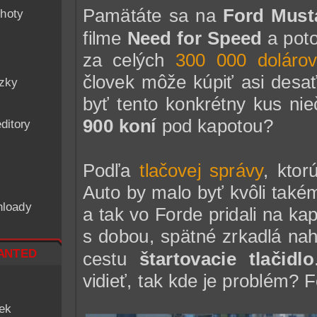
Pamätáte sa na
Ford Must
hoty
filme
Need for Speed
a poto
za celých
300 000 doláro
človek môže kúpiť asi desa
ázky
byť tento konkrétny kus nie
900 koní
pod kapotou?
ditory
Podľa
tlačovej správy
, ktor
Auto by malo byť kvôli tak
nloady
a tak vo Forde pridali na ka
s dobou, spätné zrkadlá nah
nted
cestu
štartovacie tlačidlo
vidieť, tak kde je problém? Fo
iek