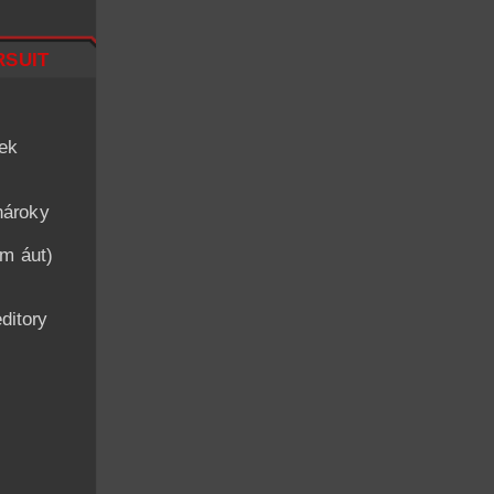
suit
iek
nároky
am áut)
ditory