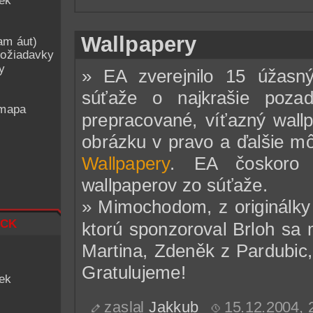
iek
Wallpapery
am áut)
ožiadavky
y
» EA zverejnilo 15 úžas
súťaže o najkrašie poza
 mapa
prepracované, víťazný wall
obrázku v pravo a ďalšie mô
Wallpapery
. EA čoskoro z
wallpaperov zo súťaže.
» Mimochodom, z originálky 
ck
ktorú sponzoroval Brloh sa
Martina, Zdeněk z Pardubic
Gratulujeme!
iek
zaslal
Jakkub
15.12.2004,