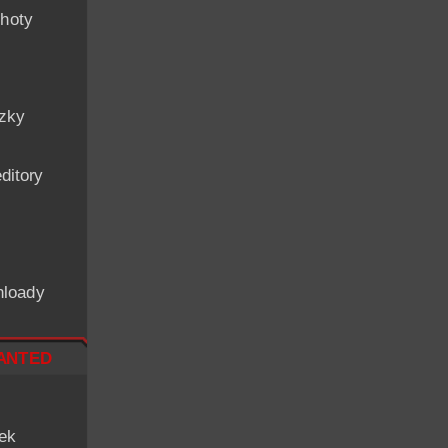
hoty
ázky
ditory
nloady
nted
iek