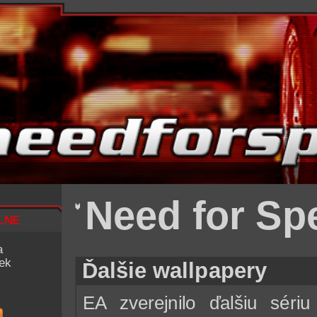
Need for Sp
lne
a
iek
Ďalšie wallpapery
EA zverejnilo ďalšiu séri