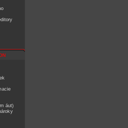
mo
ditory
on
iek
macie
am áut)
nároky