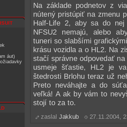
Na základe podnetov z via
nútený pristúpiť na zmenu p
suit
Half-Life 2, aby sa do nej 
NFSU2 nemajú, alebo aby s
tuneri so slabšími grafickým
iek
krásu vozidla a o HL2. Na zis
am áut)
stačí správne odpovedať na 
ožiadavky
usmeje šťastie, HL2 je va
štedrosti Brlohu teraz už n
Preto neváhajte a do súťa
veľká! A ak by vám to nevyš
stojí to za to.
ld
zaslal
Jakkub
27.11.2004, 