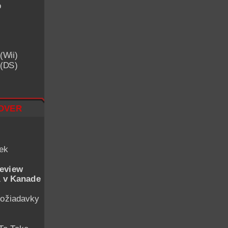
o
(Wii)
 (DS)
over
iek
eview
 v Kanade
ožiadavky