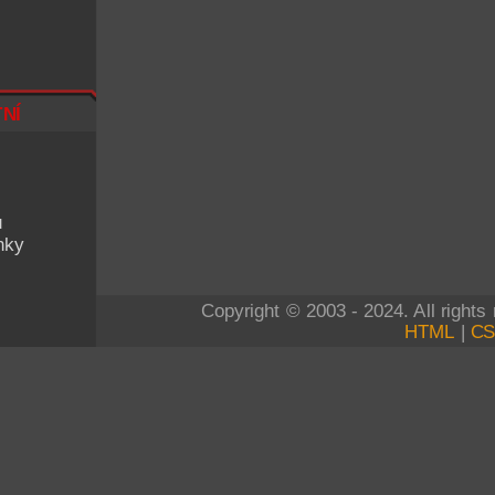
ní
u
nky
Copyright © 2003 - 2024. All right
HTML
|
C