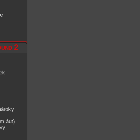
de
und 2
iek
nároky
am áut)
avy