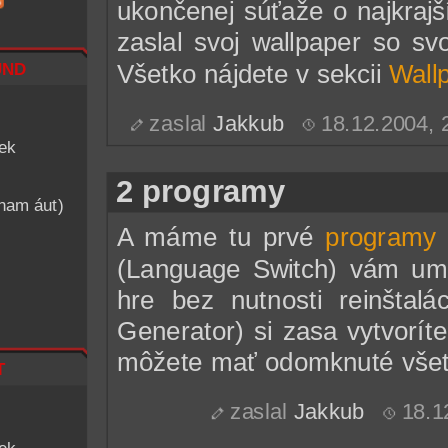
ukončenej súťaže o najkrajš
zaslal svoj wallpaper so s
nd
Všetko nájdete v sekcii
Wall
zaslal
Jakkub
18.12.2004,
iek
2 programy
znam áut)
A máme tu prvé
programy 
(Language Switch) vám umo
hre bez nutnosti reinštalá
Generator) si zasa vytvoríte
môžete mať odomknuté všetk
t
zaslal
Jakkub
18.1