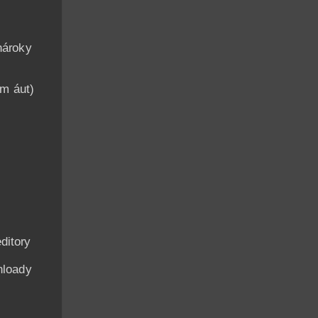
nároky
am áut)
ditory
nloady