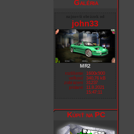
Galéria
najnovší obrázok od
john33
MR2
rozlíšenie
1600x900
veľkosť
340,76 kB
zobrazení
31237
pridané
11.8.2021
15:47:11
Kúpiť na PC