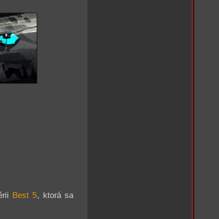
érii
Best 5
, ktorá sa