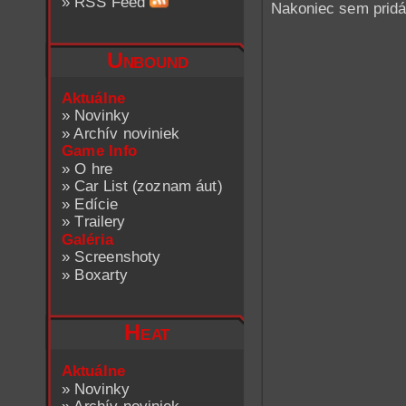
»
RSS Feed
Nakoniec sem pridáv
Unbound
Aktuálne
»
Novinky
»
Archív noviniek
Game Info
»
O hre
»
Car List (zoznam áut)
»
Edície
»
Trailery
Galéria
»
Screenshoty
»
Boxarty
Heat
Aktuálne
»
Novinky