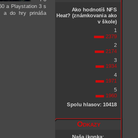
0 a Playstation 3 s
Ako hodnotíš NFS
 a do hry prináša
Heat? (známkovania ako
v škole)
1
2379
2
2174
3
1934
4
1971
5
1960
Spolu hlasov: 10418
Odkazy
Naša ikonka: