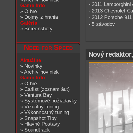
- 2011 Lamborghini
Game Info
- 2013 Chevrolet C
»
O hre
»
Dojmy z hrania
- 2012 Porsche 911
Galéria
- 5 závodov
»
Screenshoty
Need for Speed
Nový redaktor
Aktuálne
»
Novinky
»
Archív noviniek
Game Info
»
O hre
»
Carlist (zoznam áut)
»
Ventura Bay
»
Systémové požiadavky
»
Vizuálny tuning
»
Výkonnostný tuning
»
Snapshot Tipy
»
Hlavné Postavy
»
Soundtrack