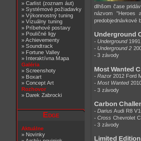
»
Carlist (zoznam áut)
dlhšom čase pridáv
»
Systémové požiadavky
názvom "Heroes a
»
Výkonnostný tuning
predobjednávkové bo
»
Vizuálny tuning
»
Príbehové postavy
»
Pouličné ligy
Underground C
»
Achievementy
-
Underground
1991 
»
Soundtrack
-
Underground 2
200
»
Fortune Valley
- 3 závody
»
Interaktívna Mapa
Galéria
Most Wanted Ch
»
Screenshoty
-
Razor
2012 Ford 
»
Boxart
»
Concept Art
-
Most Wanted
201
Rozhovor
- 3 závody
»
Darek Zabrocki
Carbon Challen
-
Darius
Audi R8 V1
Edge
-
Cross
Chevrolet C
- 3 závody
Aktuálne
»
Novinky
Limited Editio
»
Archív noviniek