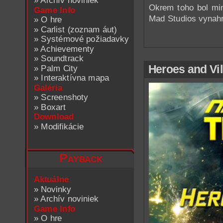
»
Archív noviniek
Okrem toho bol min
Game Info
Mad Studios vynahr
»
O hre
»
Carlist (zoznam áut)
»
Systémové požiadavky
»
Achievementy
»
Soundtrack
Heroes and Vil
»
Palm City
»
Interaktívna mapa
Galéria
»
Screenshoty
»
Boxart
Download
»
Modifikácie
Payback
Aktuálne
»
Novinky
»
Archív noviniek
Game Info
»
O hre