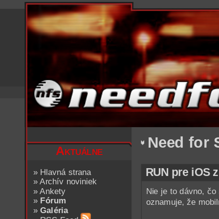
Need for 
Aktuálne
RUN pre iOS z
»
Hlavná strana
»
Archív noviniek
»
Ankety
Nie je to dávno, čo
»
Fórum
oznamuje, že mobiln
»
Galéria