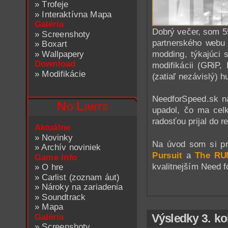
»
Trofeje
»
Interaktívna Mapa
Galéria
Dobrý večer, som 5
»
Screenshoty
partnerského webu 
»
Boxart
»
Wallpapery
modding, týkajúci
Download
modifikácii (GRiP,
»
Modifikácie
(zatiaľ nezávislý)
NeedforSpeed.sk n
No Limits
upadol, čo ma cel
radosťou prijal do 
Aktuálne
»
Novinky
Na úvod som si pr
»
Archív noviniek
Pursuit
a
The RU
Game Info
kvalitnejším Need f
»
O hre
»
Carlist (zoznam áut)
»
Nároky na zariadenia
»
Soundtrack
»
Mapa
Výsledky 3. ko
Galéria
»
Screenshoty