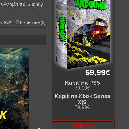
 vývojári zo Slightly
ia
RUN
komentáre (3)
69,99€
Kúpiť na PS5
79,99€
Kúpiť na Xbox Series
X|S
79,99€
Anketa
Po