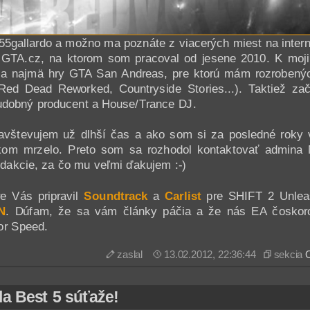
55gallardo a možno ma poznáte z viacerých miest na intern
GTA.cz, na ktorom som pracoval od jesene 2010. K mojim
 sa najmä hry GTA San Andreas, pre ktorú mám rozrobený
 Red Dead Reworked, Countryside Stories...). Taktiež z
 hudobný producent a House/Trance DJ.
avštevujem už dlhší čas a ako som si za posledné roky 
kom mrzelo. Preto som sa rozhodol kontaktovať admin
redakcie, za čo mu veľmi ďakujem :-)
e Vás pripravil
Soundtrack
a
Carlist
pre SHIFT 2 Unlea
N
. Dúfam, že sa vám články páčia a že nás EA čoskor
or Speed.
zaslal
13.02.2012, 22:36:44
sekcia
la Best 5 súťaže!