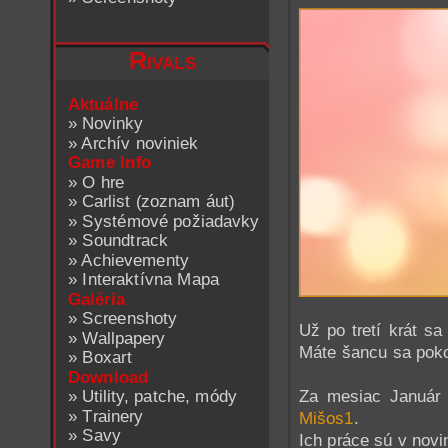
Rivals
Aktuálne
»
Novinky
»
Archív noviniek
Game Info
»
O hre
»
Carlist (zoznam áut)
»
Systémové požiadavky
»
Soundtrack
»
Achievementy
»
Interaktívna Mapa
Galéria
»
Screenshoty
Už po tretí krát s
»
Wallpapery
Máte šancu sa poko
»
Boxart
Download
»
Utility, patche, módy
Za mesiac Január 
»
Trainery
Mišos1
.
»
Savy
Ich práce sú v novi