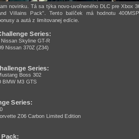
am novinku. Tá sa týka novo-uvoľneného DLC pre Xbox 36
nd Villains Pack". Tento balíček má hodnotu 400MSP
nusy a autá z limitovanej edície.
hallenge Series:
Nissan Skyline GT-R
9 Nissan 370Z (Z34)
allenge Series:
Mustang Boss 302
0 BMW M3 GTS
ge Series:
0
orvette Z06 Carbon Limited Edition
n Pack: