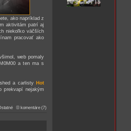
ete, ako napríklad z
 aktivitám patrí aj
ch niekoľko väčších
ačínam pracovať ako
všimol, web pomaly
a M0M00 a ten ma s
shed a carlisty
Hot
o prekvapí nejakým
Ostatné
komentáre (7)