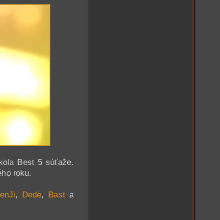
kola Best 5 súťaže.
ého roku.
enJi
,
Dede
,
Bast
a