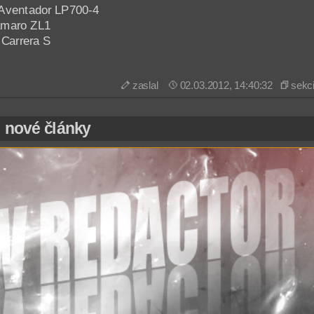
 Aventador LP700-4
amaro ZL1
 Carrera S
zaslal
02.03.2012, 14:40:32
sekc
, nové články