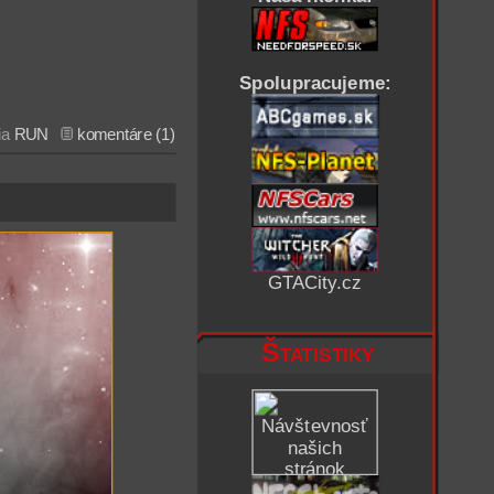
Spolupracujeme:
ia
RUN
komentáre (1)
GTACity.cz
Štatistiky