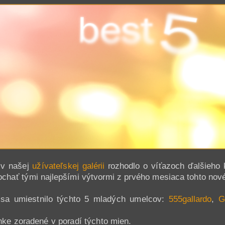
a v našej
užívateľskej galérii
rozhodlo o víťazoch ďalšieho 
chať tými najlepšími výtvormi z prvého mesiaca tohto nov
sa umiestnilo týchto 5 mladých umelcov:
555gallardo
,
G
nke zoradené v poradí týchto mien.