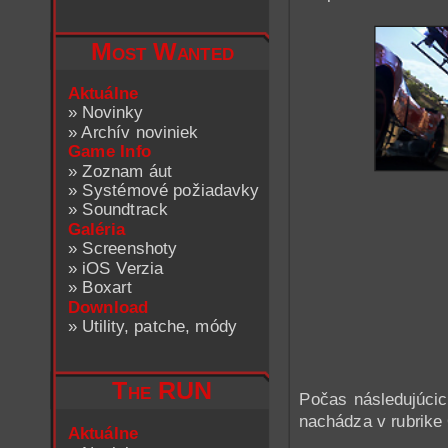
Most Wanted
Aktuálne
»
Novinky
»
Archív noviniek
Game Info
»
Zoznam áut
»
Systémové požiadavky
»
Soundtrack
Galéria
»
Screenshoty
»
iOS Verzia
»
Boxart
Download
»
Utility, patche, módy
The RUN
Počas následujúcic
nachádza v rubrike
Aktuálne